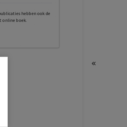
publicaties hebben ook de
t online boek.