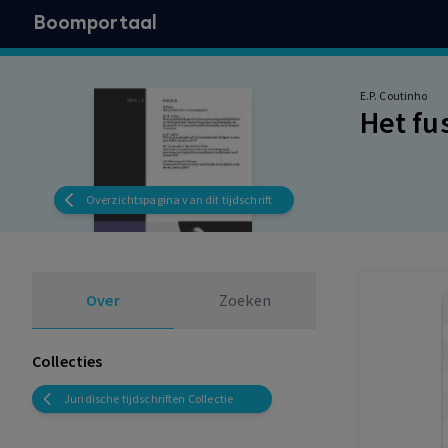
Boomportaal
E.P. Coutinho
Het fu
Overzichtspagina van dit tijdschrift
Over
Zoeken
Collecties
Juridische tijdschriften Collectie