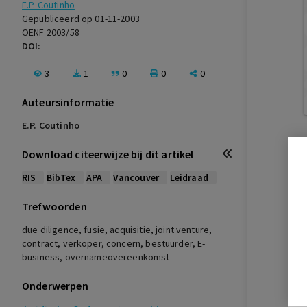
E.P. Coutinho
Gepubliceerd op 01-11-2003
OENF 2003/58
DOI:
3
1
0
0
0
Auteursinformatie
E.P. Coutinho
Download citeerwijze bij dit artikel
RIS
BibTex
APA
Vancouver
Leidraad
Trefwoorden
due diligence, fusie, acquisitie, joint venture,
contract, verkoper, concern, bestuurder, E-
business, overnameovereenkomst
Onderwerpen