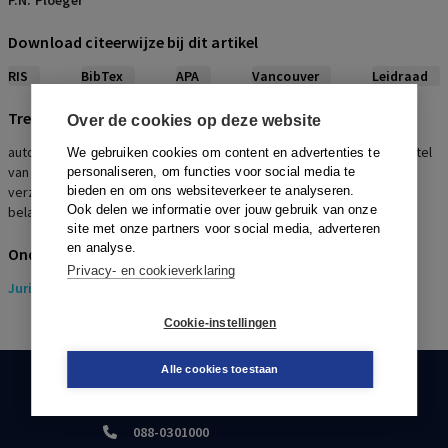
P.N. Ploeger
Download citeerwijze bij dit artikel
RIS
BibTex
APA
Vancouver
Leidraad
Trefwoorden
Over de cookies op deze website
autoriteit financiele markten, effectenuitgevende instelling, voorstel
We gebruiken cookies om content en advertenties te
van wet, jaarrekening, toezicht, financieel toezicht,
personaliseren, om functies voor social media te
verzoekschriftprocedure, memorie van toelichting, mededeling,
bieden en om ons websiteverkeer te analyseren.
Ook delen we informatie over jouw gebruik van onze
belanghebbende
site met onze partners voor social media, adverteren
en analyse.
Onderwerpen
Privacy- en cookieverklaring
Juridisch
> Ondernemingsrecht
Cookie-instellingen
Alle cookies toestaan
KLANTENSERVICE
088-0301000