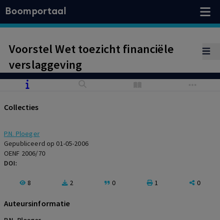
Boomportaal
Voorstel Wet toezicht financiële
verslaggeving
Collecties
P.N. Ploeger
Gepubliceerd op 01-05-2006
OENF 2006/70
DOI:
8
2
0
1
0
Auteursinformatie