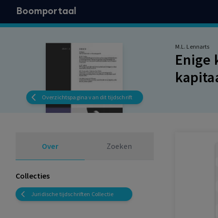
Boomportaal
M.L. Lennarts
Enige 
kapita
Overzichtspagina van dit tijdschrift
Over
Zoeken
Collecties
Juridische tijdschriften Collectie