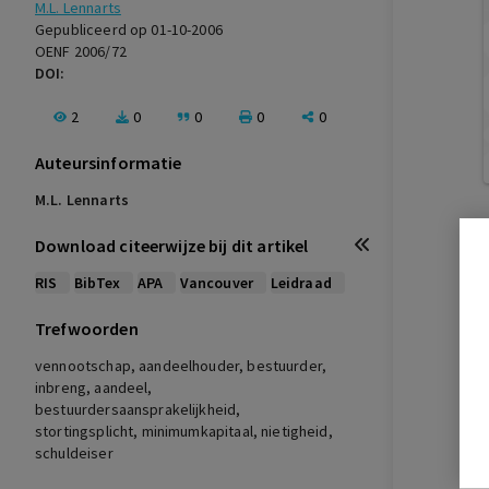
M.L. Lennarts
Gepubliceerd op 01-10-2006
OENF 2006/72
DOI:
2
0
0
0
0
Auteursinformatie
M.L. Lennarts
Download citeerwijze bij dit artikel
RIS
BibTex
APA
Vancouver
Leidraad
Trefwoorden
vennootschap, aandeelhouder, bestuurder,
inbreng, aandeel,
bestuurdersaansprakelijkheid,
stortingsplicht, minimumkapitaal, nietigheid,
schuldeiser