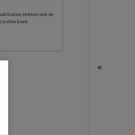
publicaties hebben ook de
t online boek.