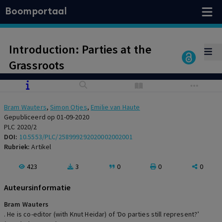
Boomportaal
Introduction: Parties at the
Grassroots
Bram Wauters
,
Simon Otjes
,
Emilie van Haute
Gepubliceerd op 01-09-2020
PLC 2020/2
DOI:
10.5553/PLC/258999292020002002001
Rubriek:
Artikel
423
3
0
0
0
Auteursinformatie
Bram Wauters
. He is co-editor (with Knut Heidar) of ‘Do parties still represent?’