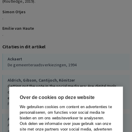
(Routledge, 2019).
Simon Otjes
.
Emilie van Haute
.
Citaties in dit artikel
Ackaert
De gemeenteraadsverkiezingen, 1994
Aldrich,
Gibson,
Cantijoch,
Könitzer
Getting out the vote in the social media era: Are digital tools
changing the extent, nature and impact of party contacting in
Over de cookies op deze website
elections?
Party Politics, 1, 2016
We gebruiken cookies om content en advertenties te
personaliseren, om functies voor social media te
bieden en om ons websiteverkeer te analyseren.
Allern,
Heidar,
Karlsen
Ook delen we informatie over jouw gebruik van onze
After the mass party. Continuity and change in political parties
site met onze partners voor social media, adverteren
and representation in Norway, 2016