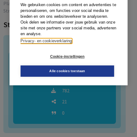
Platform Modernisering
Platform Modernisering
We gebruiken cookies om content en advertenties te
Strafvordering
Strafvordering
personaliseren, om functies voor social media te
bieden en om ons websiteverkeer te analyseren.
Ook delen we informatie over jouw gebruik van onze
Statistieken
site met onze partners voor social media, adverteren
en analyse.
Privacy- en cookieverklaring
Platform Modernisering Strafvordering (PMSv)
Cookie-instellingen
43
Artikelen
Alle cookies toestaan
16717
782
21
0