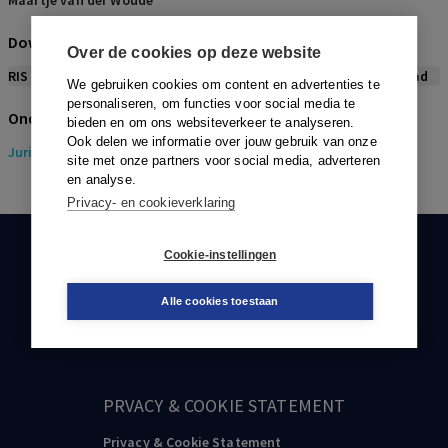
Maartje van der Woude
Download citeerwijze bij dit artikel
Over de cookies op deze website
RIS
BibTex
APA
Vancouver
Leidraad
We gebruiken cookies om content en advertenties te
personaliseren, om functies voor social media te
Onderwerpen
bieden en om ons websiteverkeer te analyseren.
Ook delen we informatie over jouw gebruik van onze
Juridisch
> Strafrecht
site met onze partners voor social media, adverteren
en analyse.
Privacy- en cookieverklaring
Cookie-instellingen
KLANTENSERVICE
088-0301000
Alle cookies toestaan
klantenservice@boom.nl
PRVACY & COOKIE STATEMENT
Privacy & Cookie Statement