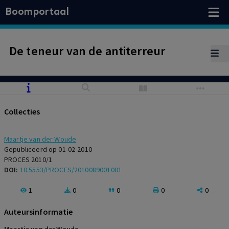
Boomportaal
De teneur van de antiterreur
Collecties
Maartje van der Woude
Gepubliceerd op 01-02-2010
PROCES 2010/1
DOI:
10.5553/PROCES/2010089001001
1
0
0
0
0
Auteursinformatie