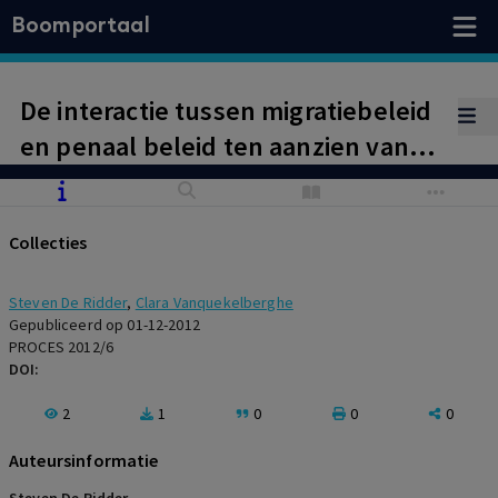
Boomportaal
De interactie tussen migratiebeleid
en penaal beleid ten aanzien van
gedetineerden zonder recht op
verblijf in België
Collecties
Steven De Ridder
,
Clara Vanquekelberghe
Gepubliceerd op 01-12-2012
PROCES 2012/6
DOI:
2
1
0
0
0
Auteursinformatie