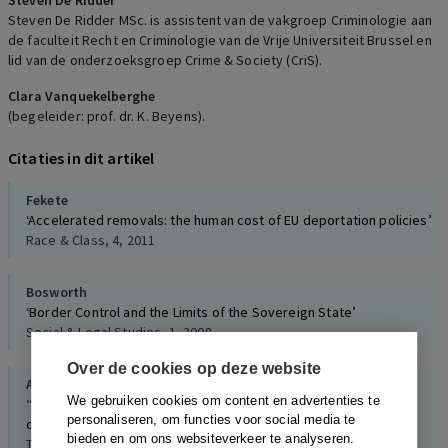
Steven De Ridder
Steven De Ridder MSc. is assistent van de vakgroep Criminologie aan
de faculteit Recht en Criminologie van de Vrije Universiteit Brussel en
lid van de onderzoeksgroep Crime & Society (CriS).
Clara Vanquekelberghe
(begeleider: prof. dr. K. Beyens).
Citaties in dit artikel
Fekete
‘Accelerated removals: the human cost of EU deportation policies’
Race & Class, 4, 2011
Bosworth
‘Border Control and the Limits of the Sovereign State’
Social & Legal Studies, 1, 2008
Over de cookies op deze website
Aas
We gebruiken cookies om content en advertenties te
‘“Crimmigrant” bodies and bona fide travelers: Surveillance,
personaliseren, om functies voor social media te
citizenship and global governance’
bieden en om ons websiteverkeer te analyseren.
Theoretical Criminology, 2, 2011