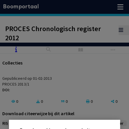
Boomportaal
PROCES Chronologisch register
2012
Collecties
Gepubliceerd op 01-02-2013
PROCES 2013/1
DOI:
0
0
0
0
0
Download citeerwijze bij dit artikel
RIS
BibTex
APA
Vancouver