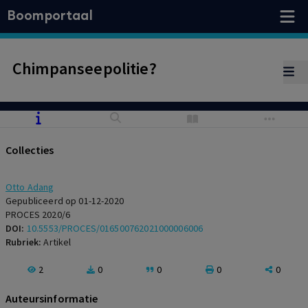
Boomportaal
Chimpanseepolitie?
Collecties
Otto Adang
Gepubliceerd op 01-12-2020
PROCES 2020/6
DOI:
10.5553/PROCES/016500762021000006006
Rubriek:
Artikel
2
0
0
0
0
Auteursinformatie