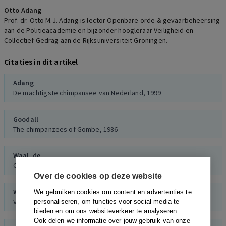
Otto Adang
Prof. dr. Otto M.J. Adang is lector Openbare orde & gevaarbeheersing
aan de Politieacademie en bijzonder hoogleraar Veiligheid en
Collectief Gedrag aan de Rijksuniversiteit Groningen.
Citaties in dit artikel
Adang
De machtigste chimpansee van Nederland, 1999
Goodall
The chimpanzees of Gombe, 1986
Waal, de
Chimpanzee politics. Power and sex among apes, 1982
Over de cookies op deze website
Waal, de
We gebruiken cookies om content en advertenties te
Verzoening. Vrede stichten onder apen en mensen, 1988
personaliseren, om functies voor social media te
bieden en om ons websiteverkeer te analyseren.
Ook delen we informatie over jouw gebruik van onze