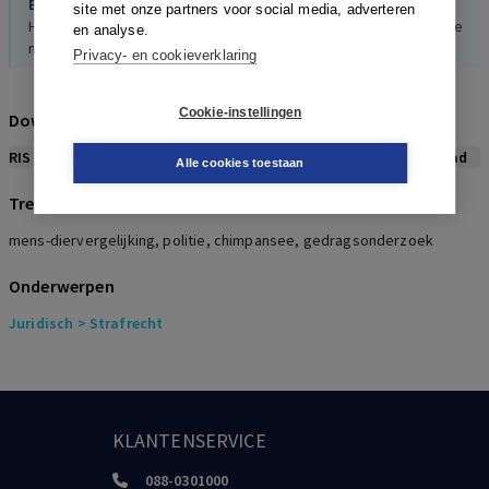
Brink, van den
site met onze partners voor social media, adverteren
Heilige geest. Een essay over aard en wording van de menselijke
en analyse.
natuur, 2018
Privacy- en cookieverklaring
Cookie-instellingen
Download citeerwijze bij dit artikel
RIS
BibTex
APA
Vancouver
Leidraad
Alle cookies toestaan
Trefwoorden
mens-diervergelijking, politie, chimpansee, gedragsonderzoek
Onderwerpen
Juridisch
> Strafrecht
KLANTENSERVICE
088-0301000