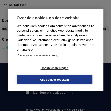
Janine Janssen
.
Over de cookies op deze website
Download citeerwijze bij dit artikel
We gebruiken cookies om content en advertenties te
RIS
BibTex
APA
Vancouver
Leidraad
personaliseren, om functies voor social media te
bieden en om ons websiteverkeer te analyseren.
Onderwerpen
Ook delen we informatie over jouw gebruik van onze
site met onze partners voor social media, adverteren
Juridisch
> Strafrecht
en analyse.
Privacy- en cookieverklaring
Cookie-instellingen
KLANTENSERVICE
Alle cookies toestaan
088-0301000
klantenservice@boom.nl
PRVACY & COOKIE STATEMENT