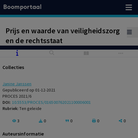
Boomportaal
Prijs en waarde van veiligheidszorg
en de rechtsstaat
Collecties
Janine Janssen
Gepubliceerd op 01-12-2021
PROCES 2021/6
DOI:
10.5553/PROCES/016500762021100006001
Rubriek:
Ten geleide
3
0
0
0
0
Auteursinformatie