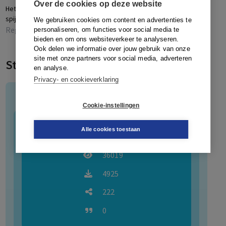
van Gestel (Objets trouvés), Mr. dr. L.C. Groen
Over de cookies op deze website
Het voorkomen van
Reactie op repliek
R
(Legisprudentie), Mr. drs. R.H.T. Jansen (Datagedreven
spijtamendementen en...
‘
We gebruiken cookies om content en advertenties te
wetgeven), Mr. dr. S. van Maasbommel (Legisprudentie),
RegelMaat
RegelMaat
personaliseren, om functies voor social media te
bieden en om ons websiteverkeer te analyseren.
Mr. dr. M.J. Vetzo (Datagedreven wetgeven), Prof. dr. M.
Ook delen we informatie over jouw gebruik van onze
de Visser (Buitenlands nieuws).
site met onze partners voor social media, adverteren
Statistieken
De auteursinstructie is verkrijgbaar bij de
en analyse.
Privacy- en cookieverklaring
redactiesecretaris via
regelmaat@boomjuridisch.nl
.
RegelMaat (RM)
Cookie-instellingen
1083
Artikelen
Alle cookies toestaan
36019
4925
222
0