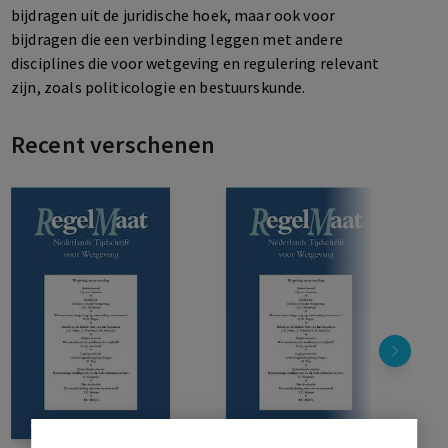
bijdragen uit de juridische hoek, maar ook voor
bijdragen die een verbinding leggen met andere
disciplines die voor wetgeving en regulering relevant
zijn, zoals politicologie en bestuurskunde.
RegelMaat wordt gelezen door zowel regelgevers,
wetgevers, toezichthouders en andere ambtenaren als
Recent verschenen
wetenschappers. Zij houden zich allen direct of indirect
bezig met wetgevingsvraagstukken, beleidskwesties of
staats- en bestuursrechtelijke problemen rond de
wetgever.
Redactie: Mr. S.E.N. van der Burg (secretaris), Mr. dr. L.C.
Groen, Prof. mr. dr. M.J. Jacobs, Mr. D.R.P. de Kok, Mr. L.L.
van der Laan, Prof. dr. A.C.M. Meuwese (voorzitter), Prof.
mr. S.A.J. Munneke, Prof. mr. F.J. van Ommeren, Mr. dr. C.
Riezebos, Mr. R.J.M. van den Tweel en Mr. drs. K.
Werkhorst.
Medewerkers: Mr. T.C. Borman (Het Ambacht), Prof. dr.
mr. A. van den Brink (Buitenlands nieuws), Prof. dr. R.A.J.