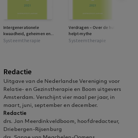
Intergenerationele
Verdragen – Over de hulp
I
kwaadheid, geheimen en...
helpt-mythe
Systeemtherapie
Systeemtherapie
S
Redactie
Uitgave van de Nederlandse Vereniging voor
Relatie- en Gezinstherapie en Boom uitgevers
Amsterdam. Verschijnt vier maal per jaar, in
maart, juni, september en december.
Redactie
drs. Jan Meerdinkveldboom, hoofdredacteur,
Driebergen-Rijsenburg
drs. Sanne van Megchelen-Oomens,