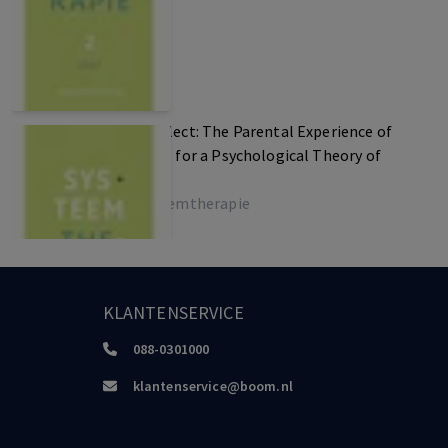
A Serious Case of Neglect: The Parental Experience of
Child Rearing. Outline for a Psychological Theory of
Parenting
Tijdschrift voor systeemtherapie
KLANTENSERVICE
088-0301000
klantenservice@boom.nl
A supervision of solidarity – An ethics of justice-doing
in community work