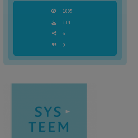
1885
114
6
0