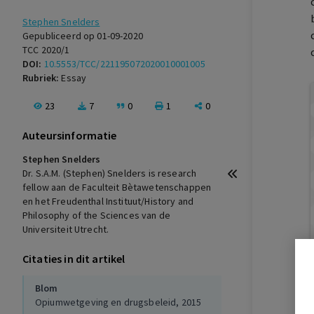
Stephen Snelders
Gepubliceerd op 01-09-2020
TCC 2020/1
DOI:
10.5553/TCC/221195072020010001005
Rubriek:
Essay
23
7
0
1
0
Auteursinformatie
Stephen Snelders
Dr. S.A.M. (Stephen) Snelders is research
fellow aan de Faculteit Bètawetenschappen
en het Freudenthal Instituut/History and
Philosophy of the Sciences van de
Universiteit Utrecht.
Citaties in dit artikel
Blom
Opiumwetgeving en drugsbeleid, 2015