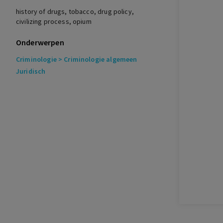
Dromen van Cocagne. Middeleeuwse
history of drugs, tobacco, drug policy,
fantasieën over het volmaakte leven,
civilizing process, opium
1999
Onderwerpen
Quincey, de
Criminologie
> Criminologie algemeen
Confessions of an English Opium Eater,
Juridisch
1986
Roberts
Seks, drugs en rock n’ roll in de Gouden
Eeuw, 2014
Schivelbusch
Das Paradies, der Geschmack und die
Vernunft. Eine Geschichte der
Genussmittel, 1980
Snelders
The Devil’s Anarchy, 2014