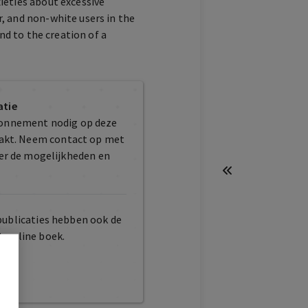
ieties about excessive
, and non-white users in the
nd to the creation of a
atie
bonnement nodig op deze
maakt. Neem contact op met
er de mogelijkheden en
publicaties hebben ook de
t online boek.