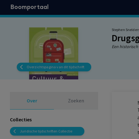
Boomportaal
Stephen Snelder
Drugsg
Een historisch
Overzichtspagina van dit tijdschrift
Over
Zoeken
Collecties
Juridische tijdschriften Collectie