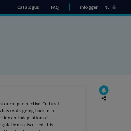
Catalogus
FAQ
Inloggen
NL
storical perspective. Cultural
s has roots going back into
uction and adaptation of
ulation is discussed. It is