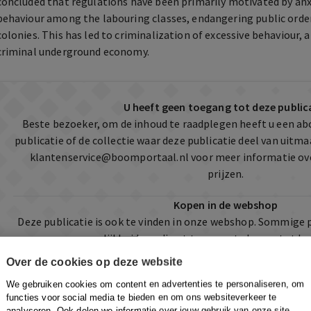
concluded that regulations have been primarily motivated by anx
behaviour among the labouring classes, endangering public order
colonies. This has led to criminalization of excessive behaviour, a
criminal underground economy.
U heeft geen toegang tot deze public
Beste bezoeker, om de inhoud te raadplegen heeft u een a
publicatie of de collectie waar deze publicatie deel van uit
klantenservice@boomportaal.nl
voor meer informatie ov
prijzen.
Kopen in de webshop
Deze publicatie is ook te vinden in onze webshop. Sommige 
mogelijkheid om direct toegang te kopen tot he
Over de cookies op deze website
Naar de webshop
We gebruiken cookies om content en advertenties te personaliseren, om
functies voor social media te bieden en om ons websiteverkeer te
analyseren. Ook delen we informatie over jouw gebruik van onze site