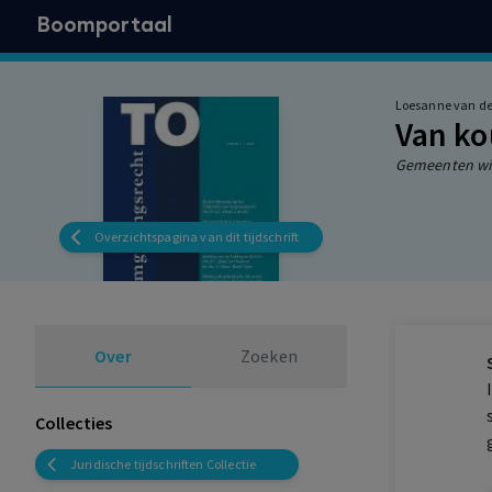
Boomportaal
Loesanne van der
Van ko
Gemeenten wik
Overzichtspagina van dit tijdschrift
Over
Zoeken
Collecties
Juridische tijdschriften Collectie