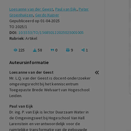
Loesanne van der Geest
,
Paul van Eijk
,
Peter
Groenhuijzen
,
Gerdo Kuiper
Gepubliceerd op 01-04-2025
TO 2025/1
DOI:
10.5553/TO/156850122025025001005
Rubriek:
Artikel
225
58
0
9
1
Auteursinformatie
Loesanne van der Geest
Mr. L.Q. van der Geest is docent-onderzoeker
omgevingsrecht bij het kenniscentrum
Toegepaste Brede Welvaart van Hogeschool
Leiden.
Paul van Eijk
Dr. ing. P. van Eijk is lector Duurzaam Water in
de Omgevingswet bij Hogeschool Van Hall
Larenstein en verantwoordelijk voor de
ruimtelijke transformatie van de gebouwde