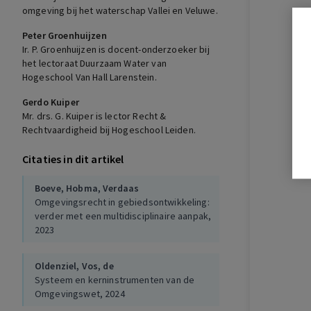
omgeving bij het waterschap Vallei en Veluwe.
Peter Groenhuijzen
Ir. P. Groenhuijzen is docent-onderzoeker bij
het lectoraat Duurzaam Water van
Hogeschool Van Hall Larenstein.
Gerdo Kuiper
Mr. drs. G. Kuiper is lector Recht &
Rechtvaardigheid bij Hogeschool Leiden.
Citaties in dit artikel
Boeve,
Hobma,
Verdaas
Omgevingsrecht in gebiedsontwikkeling:
verder met een multidisciplinaire aanpak,
2023
Oldenziel,
Vos, de
Systeem en kerninstrumenten van de
Omgevingswet, 2024