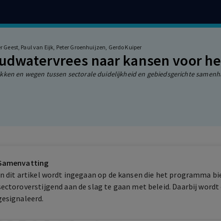
 Geest, Paul van Eijk, Peter Groenhuijzen, Gerdo Kuiper
udwatervrees naar kansen voor h
ken en wegen tussen sectorale duidelijkheid en gebiedsgerichte samenhan
Samenvatting
In dit artikel wordt ingegaan op de kansen die het programma b
sectoroverstijgend aan de slag te gaan met beleid. Daarbij word
gesignaleerd.