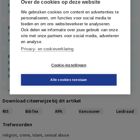
Over de cookies op deze website
Religion in the contemporary world. A sociological introduction,
2000
We gebruiken cookies om content en advertenties te
personaliseren, om functies voor social media te
bieden en om ons websiteverkeer te analyseren.
Baier,
Wright
Ook delen we informatie over jouw gebruik van onze
If you love me, keep my commandments. A meta-analysis of the
site met onze partners voor social media, adverteren
effect of religion, 2001
en analyse.
Privacy- en cookieverklaring
Balogh,
Siesling,
Jacobs,
Moors
Eigenheid of eigenzinnigheid. Analyse van cultuur- en
Cookie-instellingen
geloofsgerelateerde denkbeelden en gedragsuitingen in de
gemeente Ede, 2009
Alle cookies toestaan
Blokland,
Grimbergen,
Bernasco,
Nieuwbeerta
Criminaliteit en etniciteit. Criminele carrières van autochtone en
Download citeerwijze bij dit artikel
allochtone jongeren uit het geboortecohort 1984
Tijdschrift voor Criminologie, 2, 2010
RIS
BibTex
APA
Vancouver
Leidraad
Trefwoorden
Bonger
Geloof en misdaad. Een criminologische studie, 1913
religion, crime, Islam, sexual abuse