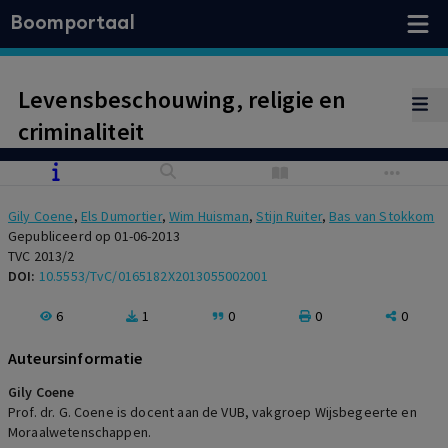
Boomportaal
Levensbeschouwing, religie en
criminaliteit
Gily Coene
,
Els Dumortier
,
Wim Huisman
,
Stijn Ruiter
,
Bas van Stokkom
Gepubliceerd op 01-06-2013
TVC 2013/2
DOI:
10.5553/TvC/0165182X2013055002001
6
1
0
0
0
Auteursinformatie
Gily Coene
Prof. dr. G. Coene is docent aan de VUB, vakgroep Wijsbegeerte en
Moraalwetenschappen.