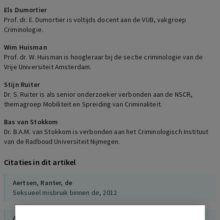
Els Dumortier
Prof. dr. E. Dumortier is voltijds docent aan de VUB, vakgroep
Criminologie.
Wim Huisman
Prof. dr. W. Huisman is hoogleraar bij de sectie criminologie van de
Vrije Universiteit Amsterdam.
Stijn Ruiter
Dr. S. Ruiter is als senior onderzoeker verbonden aan de NSCR,
themagroep Mobiliteit en Spreiding van Criminaliteit.
Bas van Stokkom
Dr. B.A.M. van Stokkom is verbonden aan het Criminologisch Instituut
van de Radboud Universiteit Nijmegen.
Citaties in dit artikel
Aertsen,
Ranter, de
Seksueel misbruik binnen de, 2012
Aldridge