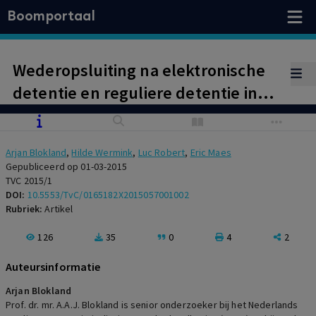
Boomportaal
Wederopsluiting na elektronische
detentie en reguliere detentie in
België
Arjan Blokland
,
Hilde Wermink
,
Luc Robert
,
Eric Maes
Gepubliceerd op 01-03-2015
TVC 2015/1
DOI:
10.5553/TvC/0165182X2015057001002
Rubriek:
Artikel
126
35
0
4
2
Auteursinformatie
Arjan Blokland
Prof. dr. mr. A.A.J. Blokland is senior onderzoeker bij het Nederlands