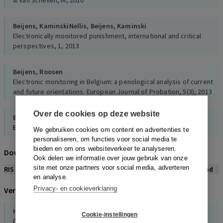
& Van Schellen, M, 2010
Beijens,
Kaminski
Nellis,
Beijens,
Kaminski
Electronically monitored punishment, international and critical
perspectives, 1, 2013
Beijens,
Roosen
Electronic monitoring in Belgium: a penological analysis of current
and future orientations. European Journal of Probation, 5(3), 2013
Over de cookies op deze website
Beijens,
Bas,
Kaminski
Elektronisch toezicht in België. Een schijnbaar penitentiair
We gebruiken cookies om content en advertenties te
ontstoppingsmiddel
personaliseren, om functies voor social media te
Panopticon, 3, 2007
bieden en om ons websiteverkeer te analyseren.
Download citeerwijze bij dit artikel
Ook delen we informatie over jouw gebruik van onze
site met onze partners voor social media, adverteren
RIS
BibTex
APA
Vancouver
Leidraad
Beijens,
Devresse,
Kaminski
en analyse.
Over het ‘eigen’aardige, 2007
Privacy- en cookieverklaring
Verwijzingen naar dit artikel
Daems
Daems,
Vander-Beken,
Vanhaelemeesch
Henk Elffers
Cookie-instellingen
De machines van Justitie. Vijftien jaar elektronisch toezicht in
Quasi-experimentele criminologische effectstudies met