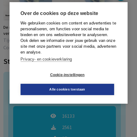
tvcr@staatsrechtkring.nl
.
Over de cookies op deze website
We gebruiken cookies om content en advertenties te
De rechtsstatelijke toets
Constitutionele toetsing
R
personaliseren, om functies voor social media te
verkiezingsprogramma’s:...
vanuit artikel 23 Grondwet
bieden en om ons websiteverkeer te analyseren.
Tijdschrift voor
Tijdschrift voor
Ook delen we informatie over jouw gebruik van onze
site met onze partners voor social media, adverteren
Constitutioneel Recht
Constitutioneel Recht
en analyse.
Statistieken
Privacy- en cookieverklaring
Cookie-instellingen
Tijdschrift voor Constitutioneel Recht (TvCR)
Alle cookies toestaan
488
Artikelen
16133
2561