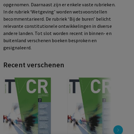
opgenomen. Daarnaast zijn er enkele vaste rubrieken.
In de rubriek ‘Wetgeving’ worden wetsvoorstellen
becommentarieerd. De rubriek ‘Bij de buren’ belicht
relevante constitutionele ontwikkelingen in diverse
andere landen. Tot slot worden recent in binnen- en
buitenland verschenen boeken besproken en
gesignaleerd.
TvCR maakt onderdeel uit van de activiteiten van de
Staatsrechtkring, de vereniging van
Recent verschenen
staatsrechtbeoefenaars.
Redactie: mr. dr. M.L. van Emmerik (hoofdredacteur), mr.
dr. G.J.A. Geertjes, prof. mr. L.C. Groen, prof. mr. H.G.
Hoogers, mr. dr. G. Karapetian, mr. dr. J.I. Manenschijn,
prof. mr. drs. J. Sillen, mr. dr. M. Vetzo en mr. dr. E.Y. van
Vugt.
De redactie verwelkomt graag bijdragen voor TvCR. U
kunt uw bijdrage zenden aan de redactiesecretaris, mw.
T.G. Geul. Ook voor auteursrichtlijnen kunt u bij haar
terecht via
info@mata-biak.nl
of