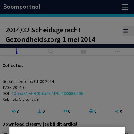
Boomportaal
2014/32 Scheidsgerecht
Gezondheidszorg 1 mei 2014
Collecties
Gepubliceerd op 01-08-2014
TVGR 2014/6
DOI:
10.5553/TvGR/016508742014038006006
Rubriek:
Civiel recht
3
0
0
0
0
Download citeerwijze bij dit artikel