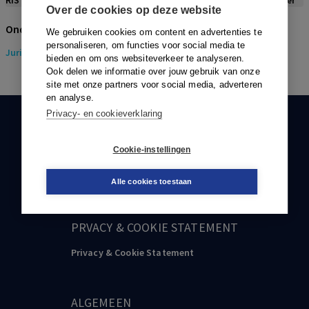
RIS
BibTex
APA
Vancouver
Over de cookies op deze website
Onderwerpen
We gebruiken cookies om content en advertenties te
personaliseren, om functies voor social media te
Juridisch
> Gezondheidsrecht
bieden en om ons websiteverkeer te analyseren.
Ook delen we informatie over jouw gebruik van onze
site met onze partners voor social media, adverteren
en analyse.
Privacy- en cookieverklaring
KLANTENSERVICE
Cookie-instellingen
088-0301000
klantenservice@boom.nl
Alle cookies toestaan
PRVACY & COOKIE STATEMENT
Privacy & Cookie Statement
ALGEMEEN