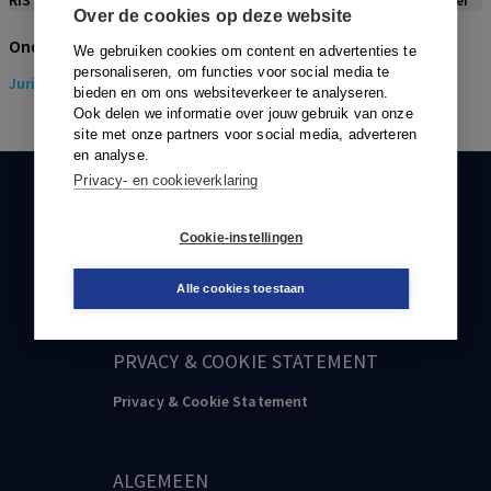
RIS
BibTex
APA
Vancouver
Over de cookies op deze website
Onderwerpen
We gebruiken cookies om content en advertenties te
personaliseren, om functies voor social media te
Juridisch
> Gezondheidsrecht
bieden en om ons websiteverkeer te analyseren.
Ook delen we informatie over jouw gebruik van onze
site met onze partners voor social media, adverteren
en analyse.
Privacy- en cookieverklaring
KLANTENSERVICE
Cookie-instellingen
088-0301000
klantenservice@boom.nl
Alle cookies toestaan
PRVACY & COOKIE STATEMENT
Privacy & Cookie Statement
ALGEMEEN