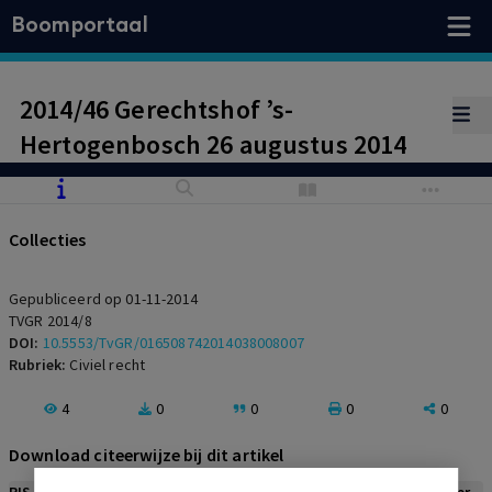
Boomportaal
2014/46 Gerechtshof ’s-
Hertogenbosch 26 augustus 2014
Collecties
Gepubliceerd op 01-11-2014
TVGR 2014/8
DOI:
10.5553/TvGR/016508742014038008007
Rubriek:
Civiel recht
4
0
0
0
0
Download citeerwijze bij dit artikel