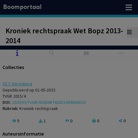
Boomportaal
Kroniek rechtspraak Wet Bopz 2013-
2014
Collecties
V.E.T. Dörenberg
Gepubliceerd op 01-05-2015
TVGR 2015/4
DOI:
10.5553/TvGR/016508742015039004010
Rubriek:
Kroniek rechtspraak
5
1
0
0
0
Auteursinformatie