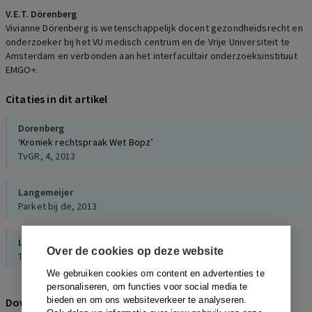
V.E.T. Dörenberg
Vivianne Dörenberg is wetenschappelijk docent gezondheidsrecht en
onderzoeker bij het VU medisch centrum en de Vrije Universiteit te
Amsterdam en verbonden aan het interfacultair onderzoeksinstituut
EMGO+.
Citaties in dit artikel
Dorenberg
‘Kroniek rechtspraak Wet Bopz’
TvGR, 4, 2013
Langemeijer
Parket bij de, 2013
Legemaate
Over de cookies op deze website
Thematische wetsevaluatie gedwongen zorg, 2014
We gebruiken cookies om content en advertenties te
personaliseren, om functies voor social media te
bieden en om ons websiteverkeer te analyseren.
Download citeerwijze bij dit artikel