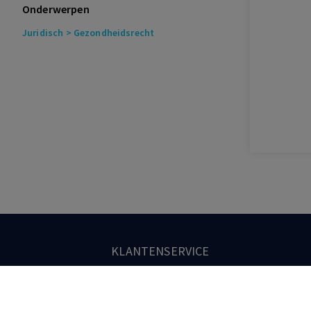
Onderwerpen
mededingingsrecht 2010
Juridisch
> Gezondheidsrecht
T. Hartlief
Opkomst en ondergang van de
schadefondsen voor personenschade?
H.M. Quaak
Rechterlijke beoordelingsvrijheid
vraagstelling voorlopig
deskundigenbericht: doorbreking
rechtsmiddelenverbod bij afwijkende
vraagstelling?
A.M. Franse
Vergoeding van integriteitsschade
KLANTENSERVICE
M.G. Bredenoord-Spoek
,
J.S. Kortmann
088-0301000
Kroniek Civiele rechtspraak
mededingingsrecht 2010
klantenservice@boom.nl