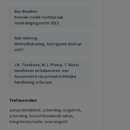
Bas Braeken
Kroniek civiele rechtspraak
mededingingsrecht 2013
Rob Gehring
Marktafbakening, toch (g)een doel op
zich?
I.N. Tzankova
,
M.J. Plomp
,
T. Raats
Handhaven en balanceren: een
tussenstand van privaatrechtelijke
handhaving in Europa
Bas Braeken
,
Charlotte Eijberts
Trefwoorden
Kroniek civiele rechtspraak
mededingingsrecht 2014
aansprakelijkheid, schending zorgplicht,
schending toezichthoudende taken,
integriteitsschade, smartengeld
M.G. Bredenoord-Spoek
,
J.S. Kortmann
Kroniek Civiele rechtspraak