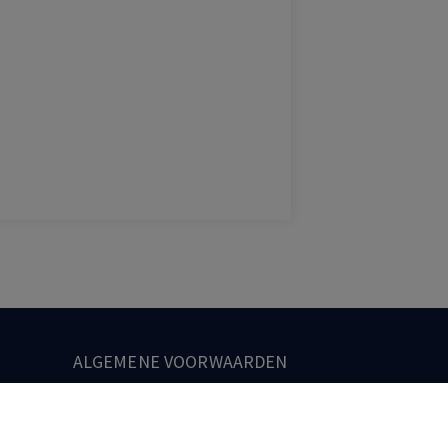
ALGEMENE VOORWAARDEN
Algemene Voorwaarden
Algemene Zakelijke Voorwaarden