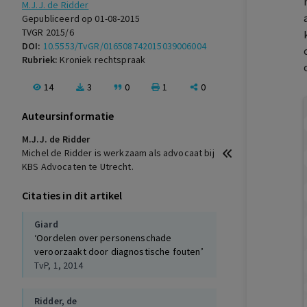
M.J.J. de Ridder
Gepubliceerd op 01-08-2015
TVGR 2015/6
DOI:
10.5553/TvGR/016508742015039006004
Rubriek:
Kroniek rechtspraak
14
3
0
1
0
Auteursinformatie
M.J.J. de Ridder
Michel de Ridder is werkzaam als advocaat bij
KBS Advocaten te Utrecht.
Citaties in dit artikel
Giard
‘Oordelen over personenschade
veroorzaakt door diagnostische fouten’
TvP, 1, 2014
Ridder, de