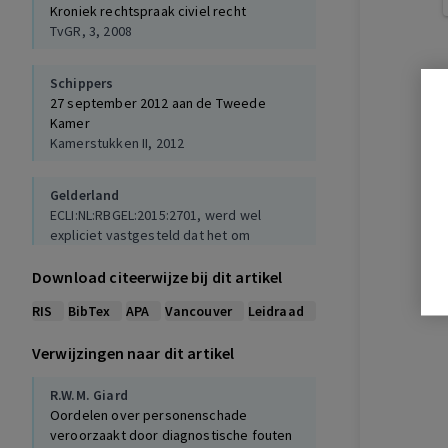
Kroniek rechtspraak civiel recht
TvGR, 3, 2008
Schippers
27 september 2012 aan de Tweede
Kamer
Kamerstukken II, 2012
Gelderland
ECLI:NL:RBGEL:2015:2701, werd wel
expliciet vastgesteld dat het om
kansschade ging. Deze was echter te
klein, 2015
Download citeerwijze bij dit artikel
RIS
BibTex
APA
Vancouver
Leidraad
Verwijzingen naar dit artikel
R.W.M. Giard
Oordelen over personenschade
veroorzaakt door diagnostische fouten