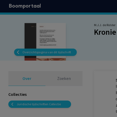
Boomportaal
M.J.J. de Ridder
Kronie
Overzichtspagina van dit tijdschrift
Over
Zoeken
Collecties
Juridische tijdschriften Collectie