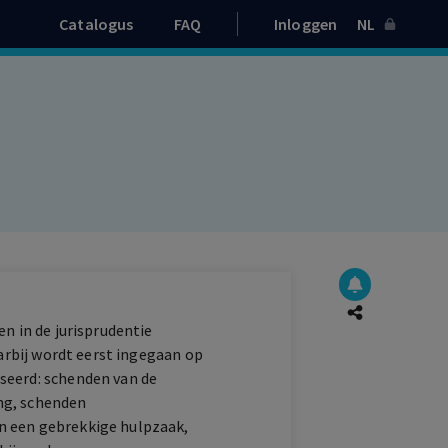
Catalogus
FAQ
Inloggen
NL
n in de jurisprudentie
aarbij wordt eerst ingegaan op
seerd: schenden van de
ng, schenden
n een gebrekkige hulpzaak,