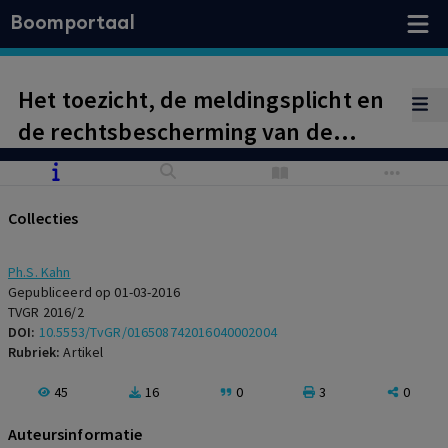
Boomportaal
Het toezicht, de meldingsplicht en
de rechtsbescherming van de
zorgverlener
Collecties
Ph.S. Kahn
Gepubliceerd op 01-03-2016
TVGR 2016/2
DOI:
10.5553/TvGR/016508742016040002004
Rubriek:
Artikel
45
16
0
3
0
Auteursinformatie