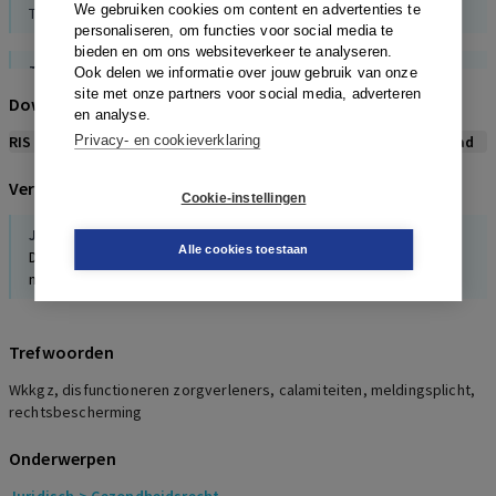
We gebruiken cookies om content en advertenties te
TvGR, 3, 2015
personaliseren, om functies voor social media te
bieden en om ons websiteverkeer te analyseren.
Tevens
Ook delen we informatie over jouw gebruik van onze
Legemaate, ‘De melding en afhandeling van calamiteiten’
site met onze partners voor social media, adverteren
Download citeerwijze bij dit artikel
TvGR, 3, 2015
en analyse.
RIS
Privacy- en cookieverklaring
BibTex
APA
Vancouver
Leidraad
Legemaate
Verwijzingen naar dit artikel
‘De melding en afhandeling van calamiteiten’
Cookie-instellingen
TvGR, 3, 2015
J.M. de Vries
,
B. van den Boom
Alle cookies toestaan
Disfunctionerende zorgverleners. Vergewissen, dus niet te
Legemaate
missen?
‘Wees open over calamiteitenonderzoek, verstrek rapportages
aan patiënt en familie’
Medisch Contact, 8, 2015
Trefwoorden
Wkkgz, disfunctioneren zorgverleners, calamiteiten, meldingsplicht,
Legemaate
rechtsbescherming
‘De melding en afhandeling van calamiteiten’
TvGR, 3, 2015
Onderwerpen