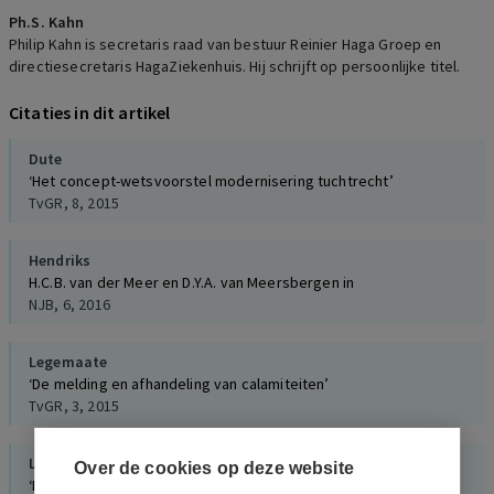
Ph.S. Kahn
Philip Kahn is secretaris raad van bestuur Reinier Haga Groep en
directiesecretaris HagaZiekenhuis. Hij schrijft op persoonlijke titel.
Citaties in dit artikel
Dute
‘Het concept-wetsvoorstel modernisering tuchtrecht’
TvGR, 8, 2015
Hendriks
H.C.B. van der Meer en D.Y.A. van Meersbergen in
NJB, 6, 2016
Legemaate
‘De melding en afhandeling van calamiteiten’
TvGR, 3, 2015
Legemaate
Over de cookies op deze website
‘De melding en afhandeling van calamiteiten’