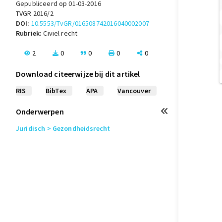
Gepubliceerd op 01-03-2016
TVGR 2016/2
DOI:
10.5553/TvGR/016508742016040002007
Rubriek:
Civiel recht
2
0
0
0
0
Download citeerwijze bij dit artikel
RIS
BibTex
APA
Vancouver
Onderwerpen
Juridisch
> Gezondheidsrecht