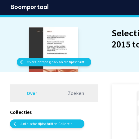
Boomportaal
Select
2015 t
Overzichtspagina van dit tijdschrift
Over
Zoeken
Collecties
Juridische tijdschriften Collectie