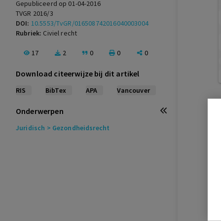
Gepubliceerd op 01-04-2016
TVGR 2016/3
DOI:
10.5553/TvGR/016508742016040003004
Rubriek:
Civiel recht
17
2
0
0
0
Download citeerwijze bij dit artikel
RIS
BibTex
APA
Vancouver
Onderwerpen
Juridisch
> Gezondheidsrecht