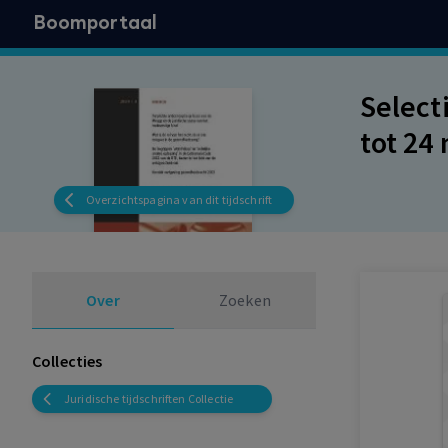
Boomportaal
Select
tot 24
Overzichtspagina van dit tijdschrift
Over
Zoeken
Collecties
Juridische tijdschriften Collectie