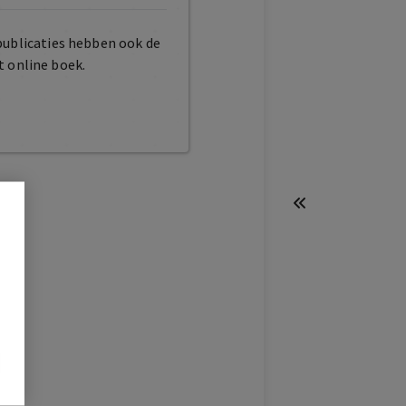
publicaties hebben ook de
t online boek.