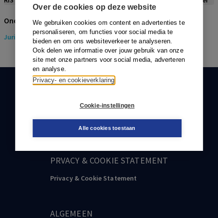
RIS
BibTex
APA
Vancouver
Over de cookies op deze website
Onderwerpen
We gebruiken cookies om content en advertenties te
personaliseren, om functies voor social media te
Juridisch
> Gezondheidsrecht
bieden en om ons websiteverkeer te analyseren.
Ook delen we informatie over jouw gebruik van onze
site met onze partners voor social media, adverteren
en analyse.
Privacy- en cookieverklaring
KLANTENSERVICE
Cookie-instellingen
088-0301000
klantenservice@boom.nl
Alle cookies toestaan
PRVACY & COOKIE STATEMENT
Privacy & Cookie Statement
ALGEMEEN