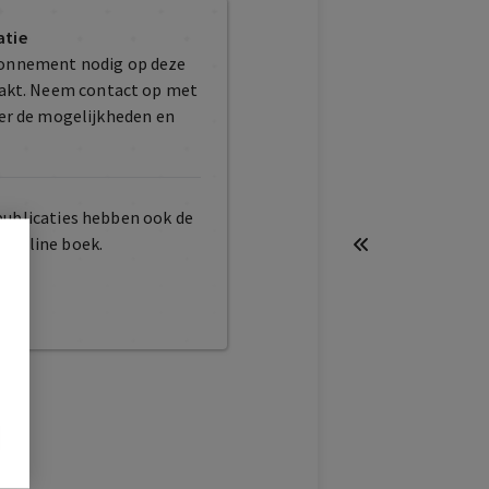
atie
bonnement nodig op deze
maakt. Neem contact op met
er de mogelijkheden en
publicaties hebben ook de
t online boek.