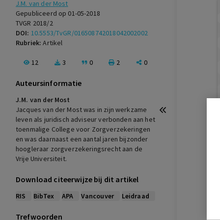
J.M. van der Most
Gepubliceerd op 01-05-2018
TVGR 2018/2
DOI:
10.5553/TvGR/016508742018042002002
Rubriek:
Artikel
12
3
0
2
0
Auteursinformatie
J.M. van der Most
Jacques van der Most was in zijn werkzame
leven als juridisch adviseur verbonden aan het
toenmalige College voor Zorgverzekeringen
en was daarnaast een aantal jaren bijzonder
hoogleraar zorgverzekeringsrecht aan de
Vrije Universiteit.
Download citeerwijze bij dit artikel
RIS
BibTex
APA
Vancouver
Leidraad
Trefwoorden