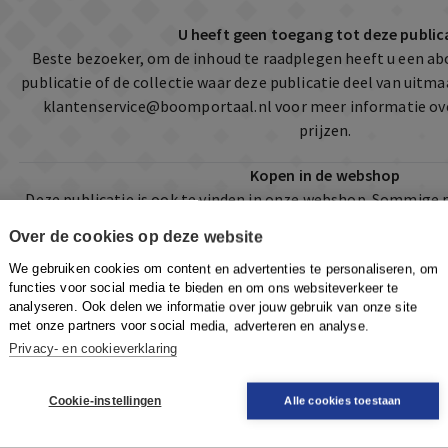
U heeft geen toegang tot deze public
Beste bezoeker, om de inhoud te raadplegen heeft u een a
publicatie of de collectie waar deze publicatie deel van uit
klantenservice@boomportaal.nl
voor meer informatie ov
prijzen.
Kopen in de webshop
Deze publicatie is ook te vinden in onze webshop. Sommige 
mogelijkheid om direct toegang te kopen tot he
Over de cookies op deze website
Naar de webshop
We gebruiken cookies om content en advertenties te personaliseren, om
functies voor social media te bieden en om ons websiteverkeer te
analyseren. Ook delen we informatie over jouw gebruik van onze site
met onze partners voor social media, adverteren en analyse.
Privacy- en cookieverklaring
Cookie-instellingen
Alle cookies toestaan