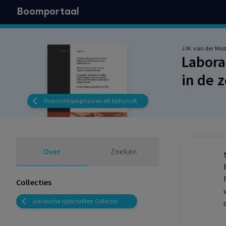
Boomportaal
J.M. van der Mos
Labora
in de 
Overzichtspagina van dit tijdschrift
Over
Zoeken
Collecties
Juridische tijdschriften Collectie