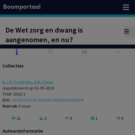
Boomportaal
De Wet zorg en dwang is
aangenomen, en nu?
Collecties
B.J.M. Frederiks
,
S.M. Steen
Gepubliceerd op 01-05-2018
TVGR 2018/2
DOI:
10.5553/TvGR/016508742018042002004
Rubriek:
Forum
21
2
0
1
0
Auteursinformatie