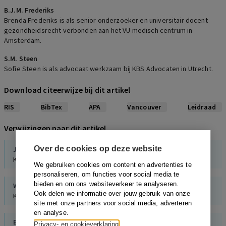
B.J.M. Frederiks
Brenda Frederiks is als senior onderzoeker en universitair docent
gezondheidsrecht verbonden aan het VU medisch centrum in
Amsterdam.
S.M. Steen
Sofie Steen is als advocaat werkzaam bij KBS Advocaten in Utrecht.
Download citeerwijze bij dit artikel
RIS
BibTex
APA
Vancouver
Leidraad
Verwijzingen naar dit artikel
Over de cookies op deze website
J.J. Rijken
,
W.F. van der Wel
Kroniek wetgeving gezondheidsrecht 2016-2018
We gebruiken cookies om content en advertenties te
personaliseren, om functies voor social media te
bieden en om ons websiteverkeer te analyseren.
W.F. van der Wel
,
M.E. Jannink
Ook delen we informatie over jouw gebruik van onze
Kroniek wetgeving gezondheidsrecht 2018-2020
site met onze partners voor social media, adverteren
en analyse.
B.J.M. Frederiks
Privacy- en cookieverklaring