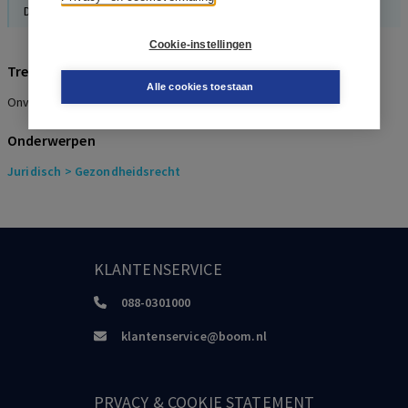
De Wet zorg en dwang treedt op 1 januari 2020 in werking
Cookie-instellingen
Trefwoorden
Alle cookies toestaan
Onvrijwillige zorg, Wzd, Wet Bopz, Opname, Cliënten
Onderwerpen
Juridisch
> Gezondheidsrecht
KLANTENSERVICE
088-0301000
klantenservice@boom.nl
PRVACY & COOKIE STATEMENT