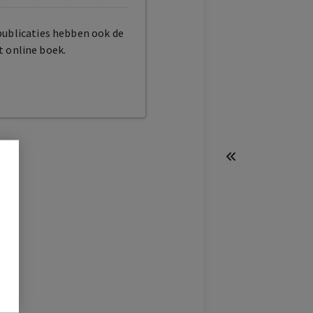
publicaties hebben ook de
t online boek.