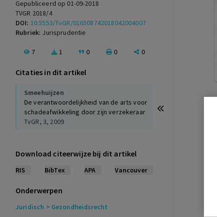
Gepubliceerd op 01-09-2018
TVGR 2018/4
DOI:
10.5553/TvGR/016508742018042004007
Rubriek:
Jurisprudentie
7
1
0
0
0
Citaties in dit artikel
Smeehuijzen
De verantwoordelijkheid van de arts voor
schadeafwikkeling door zijn verzekeraar
TvGR, 3, 2009
Download citeerwijze bij dit artikel
RIS
BibTex
APA
Vancouver
Onderwerpen
Juridisch
> Gezondheidsrecht