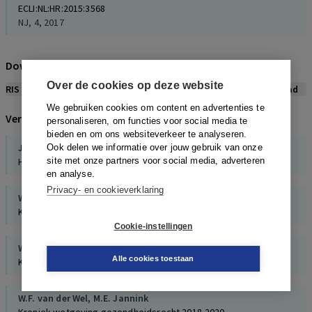
ECLI:NL:HR:2015:3568
NJ, 4, 2017
Download citeerwijze bij dit artikel
Over de cookies op deze website
RIS
BibTex
APA
Vancouver
Leidraad
We gebruiken cookies om content en advertenties te
Verwijzingen naar dit artikel
personaliseren, om functies voor social media te
bieden en om ons websiteverkeer te analyseren.
J.J. Kempkes
Ook delen we informatie over jouw gebruik van onze
Het verbod op zwijgcontracten in de zorg
site met onze partners voor social media, adverteren
en analyse.
Privacy- en cookieverklaring
W.F. van der Wel
,
M.E. Jannink
Kroniek wetgeving gezondheidsrecht 2023
Cookie-instellingen
W.F. van der Wel
,
M.E. Jannink
Alle cookies toestaan
Kroniek wetgeving gezondheidsrecht 2021
W.F. van der Wel
,
M.E. Jannink