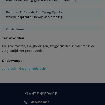
Kroniek wetgeving gezondheidsrecht 2018-2020
Redouan El Gamali
,
Eric Tjong Tjin Tai
Waarheidsplicht en bewijslastverdeling
C.J-A. Seinen
De gevolgtrekking die hij geraden acht
Trefwoorden
zwijgcontracten, zwijgbedingen, zwijgclausules, incidenten in de
zorg, strijd met goede zeden
Onderwerpen
Juridisch
> Gezondheidsrecht
KLANTENSERVICE
088-0301000