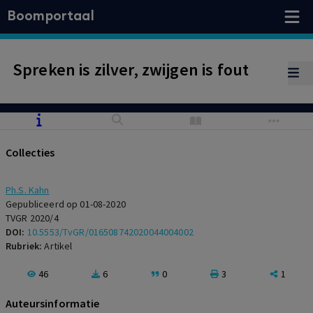
Boomportaal
Spreken is zilver, zwijgen is fout
Collecties
Ph.S. Kahn
Gepubliceerd op 01-08-2020
TVGR 2020/4
DOI:
10.5553/TvGR/016508742020044004002
Rubriek:
Artikel
46
6
0
3
1
Auteursinformatie