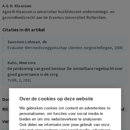
A.G.H. Klaassen
Ageeth Klaassen is universitair hoofddocent ondernemings- en
gezondheidsrecht aan de Erasmus Universiteit Rotterdam.
Citaties in dit artikel
Savornin Lohman, de
Evaluatie Wet medezeggenschap cliënten zorginstellingen, 2000
Kahn,
Meersma
De juridisering van goed bestuur. De onstuitbare regelzucht over
good governance in de zorg
TvGR, 2, 2021
Download citeerwijze bij dit artikel
Over de cookies op deze website
We gebruiken cookies om content en advertenties te
RIS
BibTex
APA
Vancouver
Leidraad
personaliseren, om functies voor social media te
bieden en om ons websiteverkeer te analyseren.
Verwijzingen naar dit artikel
Ook delen we informatie over jouw gebruik van onze