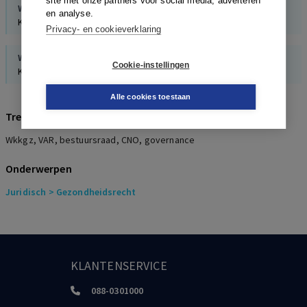
site met onze partners voor social media, adverteren
W.F. van der Wel
,
M.E. Jannink
en analyse.
Kroniek wetgeving gezondheidsrecht 2021
Privacy- en cookieverklaring
W.F. van der Wel
,
M.E. Jannink
Cookie-instellingen
Kroniek wetgeving gezondheidsrecht 2023
Alle cookies toestaan
Trefwoorden
Wkkgz, VAR, bestuursraad, CNO, governance
Onderwerpen
Juridisch
> Gezondheidsrecht
KLANTENSERVICE
088-0301000