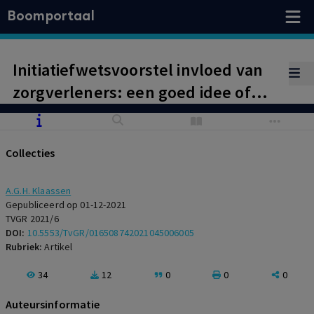
Boomportaal
Initiatiefwetsvoorstel invloed van
zorgverleners: een goed idee of
niet?
Collecties
A.G.H. Klaassen
Gepubliceerd op 01-12-2021
TVGR 2021/6
DOI:
10.5553/TvGR/016508742021045006005
Rubriek:
Artikel
34
12
0
0
0
Auteursinformatie