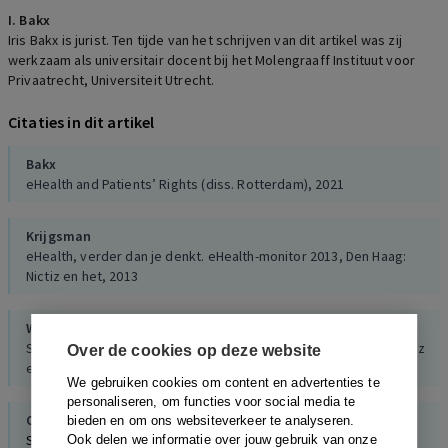
I. Bakx
Iris Bakx is jurist. Ten tijde van het schrijven van dit artikel was zij
werkzaam als universitair docent bij het Molengraaff Instituut voor
Privaatrecht, Universiteit Utrecht.
Citaties in dit artikel
Bakx
eHealth and Patients’ Rights (diss. Rotterdam), 2021
Krijgsman
eHealth, verder dan je denkt. eHealth-monitor 2013, Den Haag:
Nictiz en het, 2013
Wouters
Samen aan zet! eHealth-monitor 2019, Den Haag en Utrecht: Nictiz
Over de cookies op deze website
en het, 2019
We gebruiken cookies om content en advertenties te
personaliseren, om functies voor social media te
Oost-Nederland
bieden en om ons websiteverkeer te analyseren.
Stijkel, ‘Huisartsentekort is steeds groter probleem in regio.
Ook delen we informatie over jouw gebruik van onze