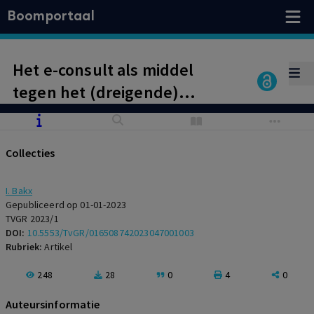
Boomportaal
Het e-consult als middel
tegen het (dreigende)
huisartsentekort
Collecties
I. Bakx
Gepubliceerd op 01-01-2023
TVGR 2023/1
DOI:
10.5553/TvGR/016508742023047001003
Rubriek:
Artikel
248
28
0
4
0
Auteursinformatie