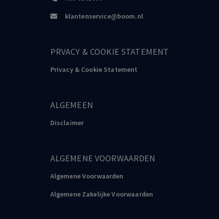
klantenservice@boom.nl
Meersbergen, van,
Doppegieter
Digitaal Dokteren: Richtlijn om de kwaliteit van online
voorschrijven te toetsen
PRVACY & COOKIE STATEMENT
Medisch Contact, 4, 2005
Privacy & Cookie Statement
Stokmans
Van veel paracetamol ga je ook dood
NRC Handelsblad, 6, 2005
ALGEMEEN
Berg, van den,
Geest, van der
Disclaimer
Tekort aan huisartsen leidt tot patiëntenstops
de Volkskrant, 3, 2020
ALGEMENE VOORWAARDEN
Berg, van den,
Geest, van der
Zeeuwse patiënt kan nu beeldbellen met Tilburg
Algemene Voorwaarden
de Volkskrant, 4, 2020
Algemene Zakelijke Voorwaarden
Kokabisaghi,
Bakx,
Zenelaj