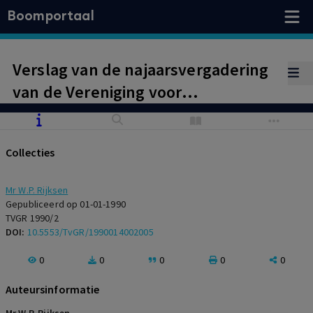
Boomportaal
Verslag van de najaarsvergadering
van de Vereniging voor
Gezondheidsrecht op 17 november
1989
Collecties
Mr W.P. Rijksen
Gepubliceerd op 01-01-1990
TVGR 1990/2
DOI:
10.5553/TvGR/1990014002005
0
0
0
0
0
Auteursinformatie