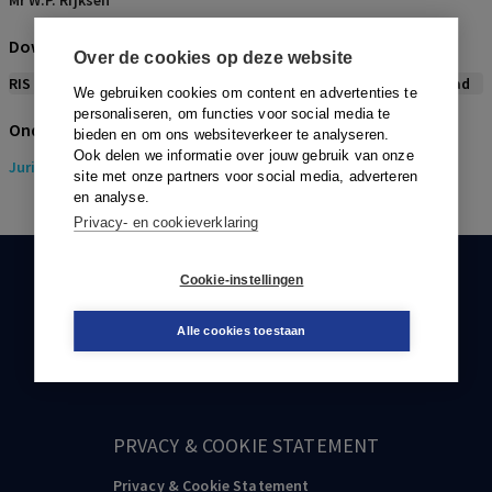
Mr W.P. Rijksen
Download citeerwijze bij dit artikel
Over de cookies op deze website
RIS
BibTex
APA
Vancouver
Leidraad
We gebruiken cookies om content en advertenties te
personaliseren, om functies voor social media te
Onderwerpen
bieden en om ons websiteverkeer te analyseren.
Ook delen we informatie over jouw gebruik van onze
Juridisch
> Gezondheidsrecht
site met onze partners voor social media, adverteren
en analyse.
Privacy- en cookieverklaring
Cookie-instellingen
KLANTENSERVICE
088-0301000
Alle cookies toestaan
klantenservice@boom.nl
PRVACY & COOKIE STATEMENT
Privacy & Cookie Statement