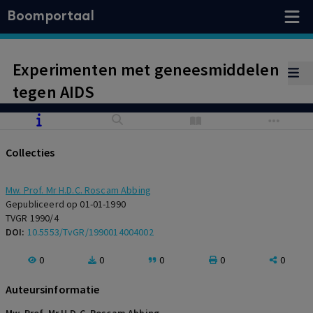
Boomportaal
Experimenten met geneesmiddelen
tegen AIDS
Collecties
Mw. Prof. Mr H.D.C. Roscam Abbing
Gepubliceerd op 01-01-1990
TVGR 1990/4
DOI:
10.5553/TvGR/1990014004002
0
0
0
0
0
Auteursinformatie