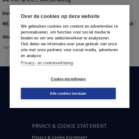
Mw. Prof. Mr H.D.C. Roscam Abbing
Download citeerwijze bij dit artikel
Over de cookies op deze website
RIS
BibTex
APA
Vancouver
Leidraad
We gebruiken cookies om content en advertenties te
personaliseren, om functies voor social media te
Onderwerpen
bieden en om ons websiteverkeer te analyseren.
Ook delen we informatie over jouw gebruik van onze
Juridisch
> Gezondheidsrecht
site met onze partners voor social media, adverteren
en analyse.
Privacy- en cookieverklaring
Cookie-instellingen
KLANTENSERVICE
088-0301000
Alle cookies toestaan
klantenservice@boom.nl
PRVACY & COOKIE STATEMENT
Privacy & Cookie Statement