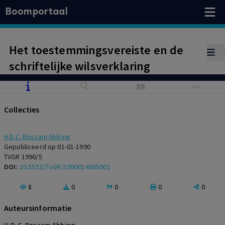
Boomportaal
Het toestemmingsvereiste en de
schriftelijke wilsverklaring
Collecties
H.D.C. Roscam Abbing
Gepubliceerd op 01-01-1990
TVGR 1990/5
DOI:
10.5553/TvGR/1990014005001
8
0
0
0
0
Auteursinformatie