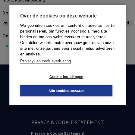
H.D.C. Roscam Abbing
Download citeerwijze bij dit artikel
Over de cookies op deze website
RIS
BibTex
APA
Vancouver
Leidraad
We gebruiken cookies om content en advertenties te
personaliseren, om functies voor social media te
Onderwerpen
bieden en om ons websiteverkeer te analyseren.
Ook delen we informatie over jouw gebruik van onze
Juridisch
> Gezondheidsrecht
site met onze partners voor social media, adverteren
en analyse.
Privacy- en cookieverklaring
Cookie-instellingen
KLANTENSERVICE
088-0301000
Alle cookies toestaan
klantenservice@boom.nl
PRVACY & COOKIE STATEMENT
Privacy & Cookie Statement