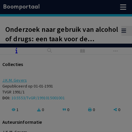
Boomportaal
Onderzoek naar gebruik van alcohol
of drugs: een taak voor de
bedrijfsarts?
Collecties
J.K.M. Gevers
Gepubliceerd op 01-01-1991
TVGR 1991/1
DOI:
10.5553/TvGR/1991015001001
1
0
0
0
0
Auteursinformatie