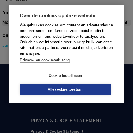
J.K.M. Gevers
Download citeerwijze bij dit artikel
Over de cookies op deze website
RIS
BibTex
APA
Vancouver
Leidraad
We gebruiken cookies om content en advertenties te
personaliseren, om functies voor social media te
Onderwerpen
bieden en om ons websiteverkeer te analyseren.
Ook delen we informatie over jouw gebruik van onze
Juridisch
> Gezondheidsrecht
site met onze partners voor social media, adverteren
en analyse.
Privacy- en cookieverklaring
Cookie-instellingen
KLANTENSERVICE
088-0301000
Alle cookies toestaan
klantenservice@boom.nl
PRVACY & COOKIE STATEMENT
Privacy & Cookie Statement