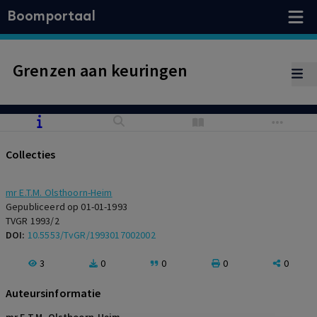
Boomportaal
Grenzen aan keuringen
Collecties
mr E.T.M. Olsthoorn-Heim
Gepubliceerd op 01-01-1993
TVGR 1993/2
DOI:
10.5553/TvGR/1993017002002
3
0
0
0
0
Auteursinformatie