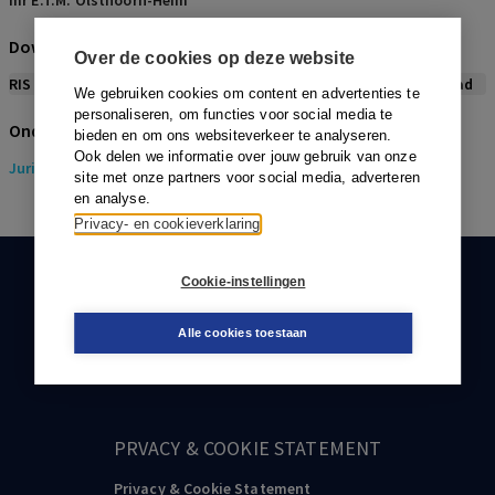
mr E.T.M. Olsthoorn-Heim
Download citeerwijze bij dit artikel
Over de cookies op deze website
RIS
BibTex
APA
Vancouver
Leidraad
We gebruiken cookies om content en advertenties te
personaliseren, om functies voor social media te
Onderwerpen
bieden en om ons websiteverkeer te analyseren.
Ook delen we informatie over jouw gebruik van onze
Juridisch
> Gezondheidsrecht
site met onze partners voor social media, adverteren
en analyse.
Privacy- en cookieverklaring
Cookie-instellingen
KLANTENSERVICE
088-0301000
Alle cookies toestaan
klantenservice@boom.nl
PRVACY & COOKIE STATEMENT
Privacy & Cookie Statement