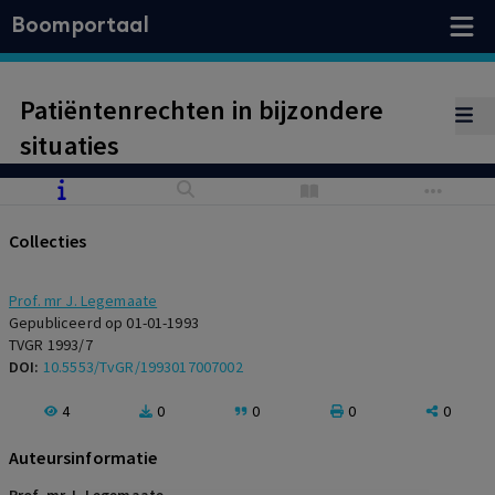
Boomportaal
Patiëntenrechten in bijzondere
situaties
Collecties
Prof. mr J. Legemaate
Gepubliceerd op 01-01-1993
TVGR 1993/7
DOI:
10.5553/TvGR/1993017007002
4
0
0
0
0
Auteursinformatie