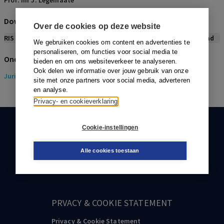
Prof. mr J. Legemaate
Download citeerwijze bij dit artikel
Over de cookies op deze website
RIS
BibTex
APA
Vancouver
Leidraad
We gebruiken cookies om content en advertenties te
personaliseren, om functies voor social media te
Onderwerpen
bieden en om ons websiteverkeer te analyseren.
Ook delen we informatie over jouw gebruik van onze
Juridisch
> Gezondheidsrecht
site met onze partners voor social media, adverteren
en analyse.
Privacy- en cookieverklaring
Cookie-instellingen
KLANTENSERVICE
088-0301000
Alle cookies toestaan
klantenservice@boom.nl
PRVACY & COOKIE STATEMENT
Privacy & Cookie Statement