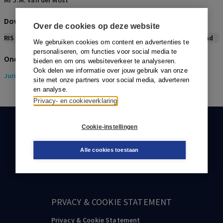
Mr J.M. van der Most
Download citeerwijze bij dit artikel
Over de cookies op deze website
RIS
BibTex
APA
Vancouver
Leidraad
We gebruiken cookies om content en advertenties te
personaliseren, om functies voor social media te
Onderwerpen
bieden en om ons websiteverkeer te analyseren.
Ook delen we informatie over jouw gebruik van onze
Juridisch
> Gezondheidsrecht
site met onze partners voor social media, adverteren
en analyse.
Privacy- en cookieverklaring
Cookie-instellingen
KLANTENSERVICE
088-0301000
Alle cookies toestaan
klantenservice@boom.nl
PRVACY & COOKIE STATEMENT
Privacy & Cookie Statement