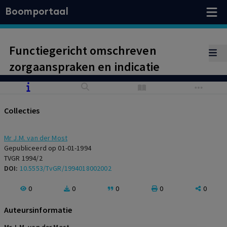
Boomportaal
Functiegericht omschreven
zorgaanspraken en indicatie
Collecties
Mr J.M. van der Most
Gepubliceerd op 01-01-1994
TVGR 1994/2
DOI:
10.5553/TvGR/1994018002002
0
0
0
0
0
Auteursinformatie