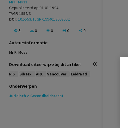
Mr F. Moss
Gepubliceerd op 01-01-1994
TVGR 1994/3
DOI:
10.5553/TvGR/1994018003002
5
0
0
0
0
Auteursinformatie
Mr F. Moss
Download citeerwijze bij dit artikel
RIS
BibTex
APA
Vancouver
Leidraad
Onderwerpen
Juridisch
> Gezondheidsrecht