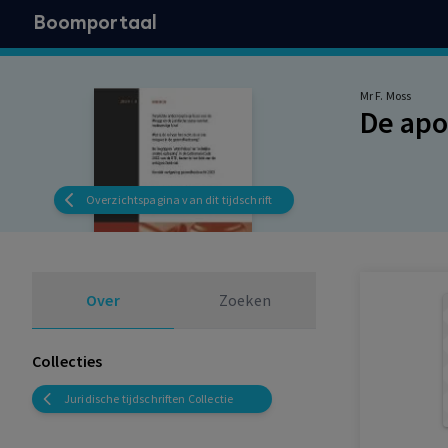
Boomportaal
Mr F. Moss
De apo
Overzichtspagina van dit tijdschrift
Over
Zoeken
Collecties
Juridische tijdschriften Collectie