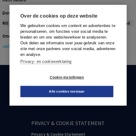
Hans Akveld
Download citeerwijze bij dit artikel
Over de cookies op deze website
RIS
BibTex
APA
Vancouver
Leidraad
We gebruiken cookies om content en advertenties te
personaliseren, om functies voor social media te
Onderwerpen
bieden en om ons websiteverkeer te analyseren.
Ook delen we informatie over jouw gebruik van onze
Juridisch
> Gezondheidsrecht
site met onze partners voor social media, adverteren
en analyse.
Privacy- en cookieverklaring
Cookie-instellingen
KLANTENSERVICE
088-0301000
Alle cookies toestaan
klantenservice@boom.nl
PRVACY & COOKIE STATEMENT
Privacy & Cookie Statement