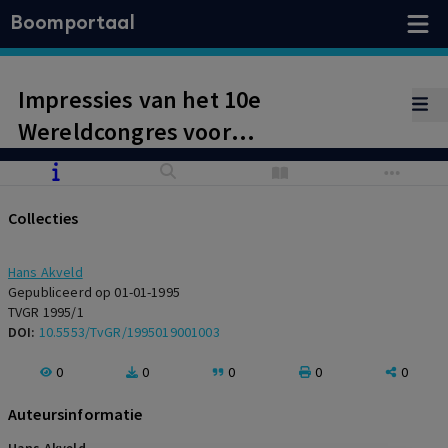
Boomportaal
Impressies van het 10e
Wereldcongres voor
Gezondheidsrecht
Collecties
Hans Akveld
Gepubliceerd op 01-01-1995
TVGR 1995/1
DOI:
10.5553/TvGR/1995019001003
0
0
0
0
0
Auteursinformatie