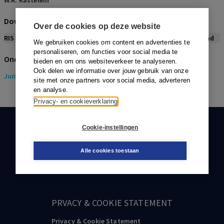
W.R. Kastelein
Download citeerwijze bij dit artikel
Over de cookies op deze website
RIS
BibTex
APA
Vancouver
Leidraad
We gebruiken cookies om content en advertenties te
personaliseren, om functies voor social media te
Onderwerpen
bieden en om ons websiteverkeer te analyseren.
Ook delen we informatie over jouw gebruik van onze
Juridisch
> Gezondheidsrecht
site met onze partners voor social media, adverteren
en analyse.
Privacy- en cookieverklaring
Cookie-instellingen
KLANTENSERVICE
088-0301000
Alle cookies toestaan
klantenservice@boom.nl
PRVACY & COOKIE STATEMENT
Privacy & Cookie Statement