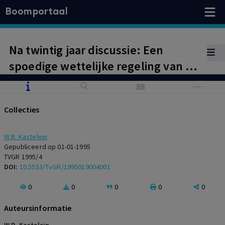
Boomportaal
Na twintig jaar discussie: Een
spoedige wettelijke regeling van de
orgaandonatie?
Collecties
W.R. Kastelein
Gepubliceerd op 01-01-1995
TVGR 1995/4
DOI:
10.5553/TvGR/1995019004001
0
0
0
0
0
Auteursinformatie