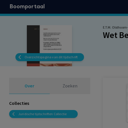
Boomportaal
E.T.M. Olsthoor
Wet B
Overzichtspagina van dit tijdschrift
Over
Zoeken
Collecties
Juridische tijdschriften Collectie