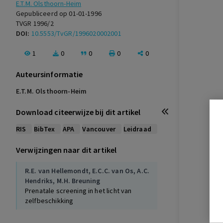
E.T.M. Olsthoorn-Heim
Gepubliceerd op 01-01-1996
TVGR 1996/2
DOI:
10.5553/TvGR/1996020002001
1
0
0
0
0
Auteursinformatie
E.T.M. Olsthoorn-Heim
Download citeerwijze bij dit artikel
RIS
BibTex
APA
Vancouver
Leidraad
Verwijzingen naar dit artikel
R.E. van Hellemondt
,
E.C.C. van Os
,
A.C.
Hendriks
,
M.H. Breuning
Prenatale screening in het licht van
zelfbeschikking