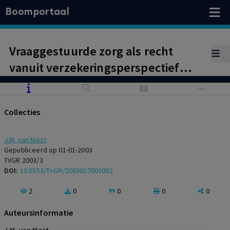
Boomportaal
Vraaggestuurde zorg als recht
vanuit verzekeringsperspectief
(ZFW en AWBZ)
Collecties
J.M. van Most
Gepubliceerd op 01-01-2003
TVGR 2003/3
DOI:
10.5553/TvGR/2003027003002
2
0
0
0
0
Auteursinformatie