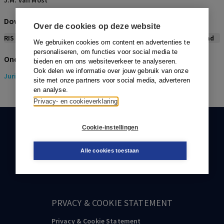
J.M. van Most
Download citeerwijze bij dit artikel
Over de cookies op deze website
RIS
BibTex
APA
Vancouver
Leidraad
We gebruiken cookies om content en advertenties te
personaliseren, om functies voor social media te
Onderwerpen
bieden en om ons websiteverkeer te analyseren.
Ook delen we informatie over jouw gebruik van onze
Juridisch
> Gezondheidsrecht
site met onze partners voor social media, adverteren
en analyse.
Privacy- en cookieverklaring
Cookie-instellingen
KLANTENSERVICE
088-0301000
Alle cookies toestaan
klantenservice@boom.nl
PRVACY & COOKIE STATEMENT
Privacy & Cookie Statement