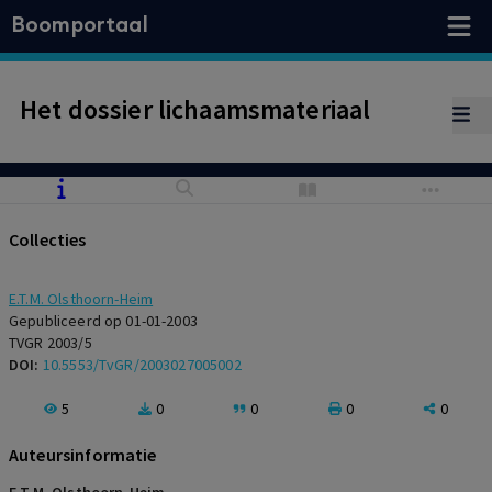
Boomportaal
Het dossier lichaamsmateriaal
Collecties
E.T.M. Olsthoorn-Heim
Gepubliceerd op 01-01-2003
TVGR 2003/5
DOI:
10.5553/TvGR/2003027005002
5
0
0
0
0
Auteursinformatie