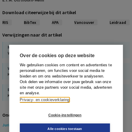
E.T.M. Olsthoorn-Heim
Download citeerwijze bij dit artikel
RIS
BibTex
APA
Vancouver
Leidraad
Verwijzingen naar dit artikel
M.C. Ploem
,
E. Kranendonk
Wet zeggenschap lichaamsmateriaal
Over de cookies op deze website
We gebruiken cookies om content en advertenties te
W.F. van der Wel
,
M.E. Jannink
personaliseren, om functies voor social media te
Kroniek wetgeving gezondheidsrecht 2018-2020
bieden en om ons websiteverkeer te analyseren.
Ook delen we informatie over jouw gebruik van onze
site met onze partners voor social media, adverteren
E.J. Kranendonk
en analyse.
Kind en biobank: enkele juridische aspecten
Privacy- en cookieverklaring
Onderwerpen
Cookie-instellingen
Juridisch
> Gezondheidsrecht
Alle cookies toestaan