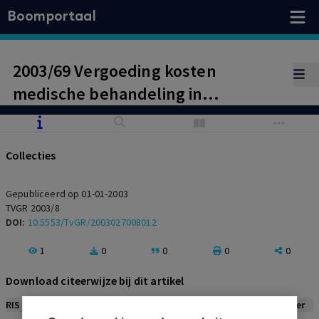
Boomportaal
2003/69 Vergoeding kosten
medische behandeling in
buitenland; maatstaven van
internationale medische
Collecties
wetenschap
Gepubliceerd op 01-01-2003
TVGR 2003/8
DOI:
10.5553/TvGR/2003027008012
1
0
0
0
0
Download citeerwijze bij dit artikel
RIS
BibTex
APA
Vancouver