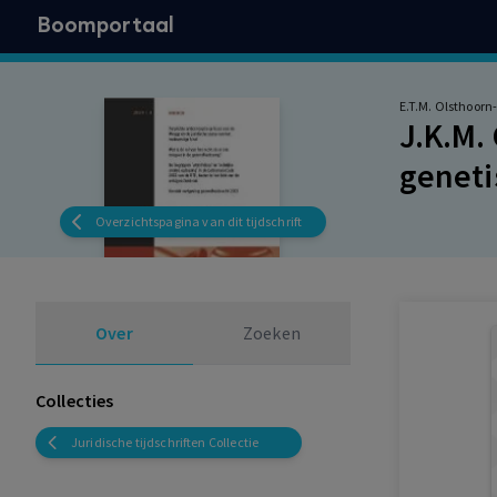
Boomportaal
E.T.M. Olsthoor
J.K.M.
geneti
Boeker
Overzichtspagina van dit tijdschrift
Over
Zoeken
Collecties
Juridische tijdschriften Collectie