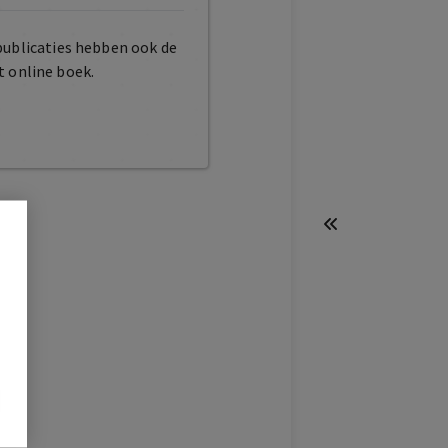
publicaties hebben ook de
t online boek.