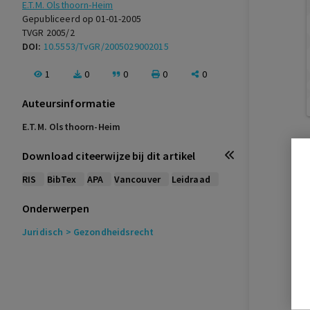
E.T.M. Olsthoorn-Heim
Gepubliceerd op 01-01-2005
TVGR 2005/2
DOI:
10.5553/TvGR/2005029002015
1
0
0
0
0
Auteursinformatie
E.T.M. Olsthoorn-Heim
Download citeerwijze bij dit artikel
RIS
BibTex
APA
Vancouver
Leidraad
Onderwerpen
Juridisch
> Gezondheidsrecht