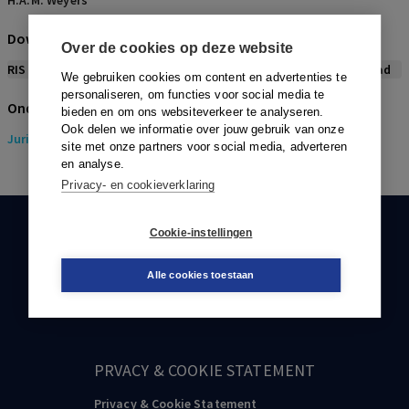
H.A.M. Weyers
Download citeerwijze bij dit artikel
Over de cookies op deze website
RIS
BibTex
APA
Vancouver
Leidraad
We gebruiken cookies om content en advertenties te
personaliseren, om functies voor social media te
Onderwerpen
bieden en om ons websiteverkeer te analyseren.
Ook delen we informatie over jouw gebruik van onze
Juridisch
> Gezondheidsrecht
site met onze partners voor social media, adverteren
en analyse.
Privacy- en cookieverklaring
Cookie-instellingen
KLANTENSERVICE
088-0301000
Alle cookies toestaan
klantenservice@boom.nl
PRVACY & COOKIE STATEMENT
Privacy & Cookie Statement