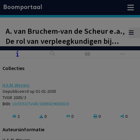
Boomportaal
A. van Bruchem-van de Scheur e.a.,
De rol van verpleegkundigen bij
medische beslissingen rond het
levenseinde. Verslag van een
Collecties
landelijk onderzoek naar
betrokkenheid en praktijken,
H.A.M. Weyers
Utrecht: Uitgeverij De Tijdstroom
Gepubliceerd op 01-01-2005
TVGR 2005/3
2004, 304 p.
DOI:
10.5553/TvGR/2005029003020
2
0
0
0
0
Auteursinformatie