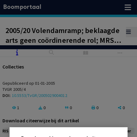
Boomportaal
2005/20 Volendamramp; beklaagde
arts geen coördinerende rol; MRSA-
beleid: ongegrond
Collecties
Gepubliceerd op 01-01-2005
TVGR 2005/4
DOI:
10.5553/TvGR/2005029004012
1
0
0
0
0
Download citeerwijze bij dit artikel
RIS
BibTex
APA
Vancouver