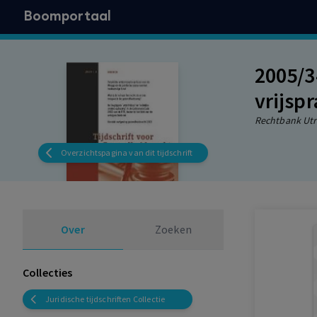
Boomportaal
2005/3
vrijsp
Rechtbank Utre
Overzichtspagina van dit tijdschrift
Over
Zoeken
Collecties
Juridische tijdschriften Collectie