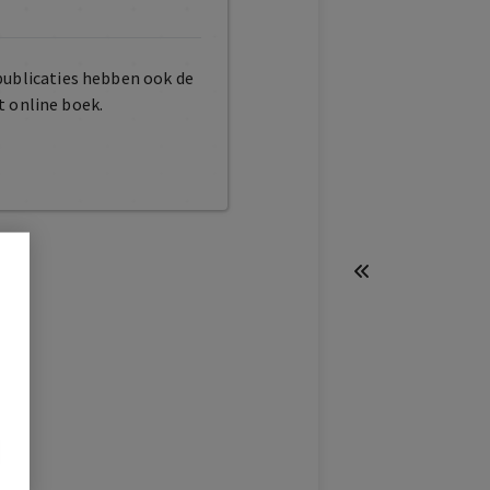
publicaties hebben ook de
t online boek.