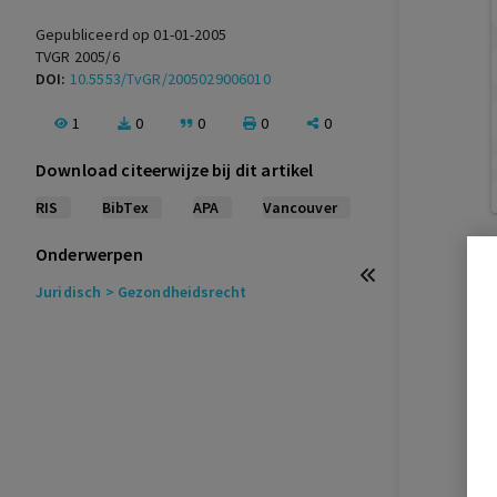
Gepubliceerd op 01-01-2005
TVGR 2005/6
DOI:
10.5553/TvGR/2005029006010
1
0
0
0
0
Download citeerwijze bij dit artikel
RIS
BibTex
APA
Vancouver
Onderwerpen
Juridisch
> Gezondheidsrecht