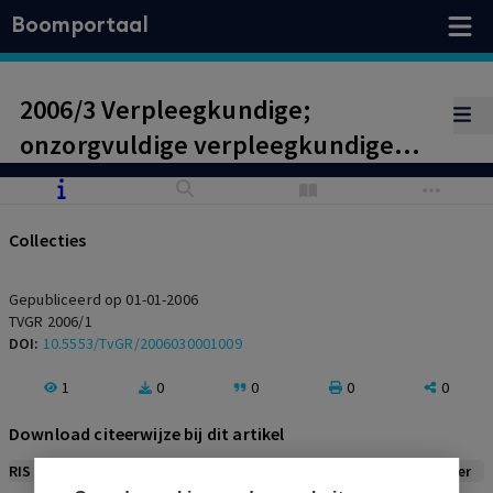
Boomportaal
2006/3 Verpleegkundige;
onzorgvuldige verpleegkundige
verslaglegging?; geen persoonlijke
verwijtbaarheid: ongegrond
Collecties
Gepubliceerd op 01-01-2006
TVGR 2006/1
DOI:
10.5553/TvGR/2006030001009
1
0
0
0
0
Download citeerwijze bij dit artikel
RIS
BibTex
APA
Vancouver